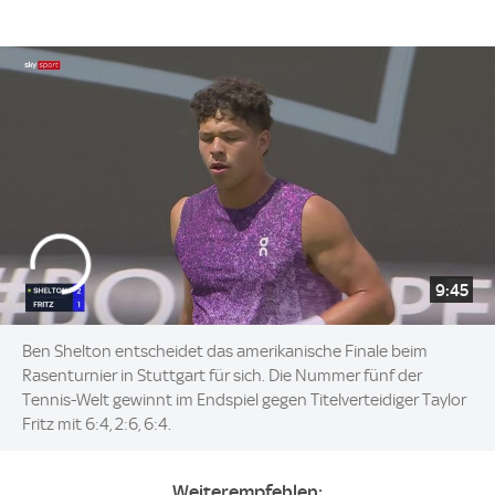
9:45
Ben Shelton entscheidet das amerikanische Finale beim
Rasenturnier in Stuttgart für sich. Die Nummer fünf der
Tennis-Welt gewinnt im Endspiel gegen Titelverteidiger Taylor
Fritz mit 6:4, 2:6, 6:4.
Weiterempfehlen: