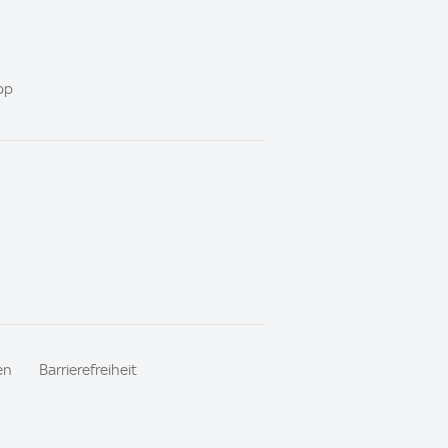
pp
en
Barrierefreiheit