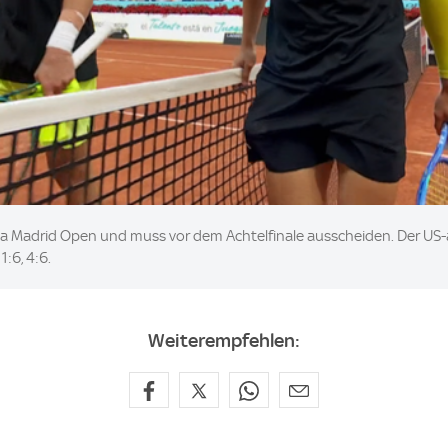
a Madrid Open und muss vor dem Achtelfinale ausscheiden. Der US-am
:6, 4:6.
Weiterempfehlen: