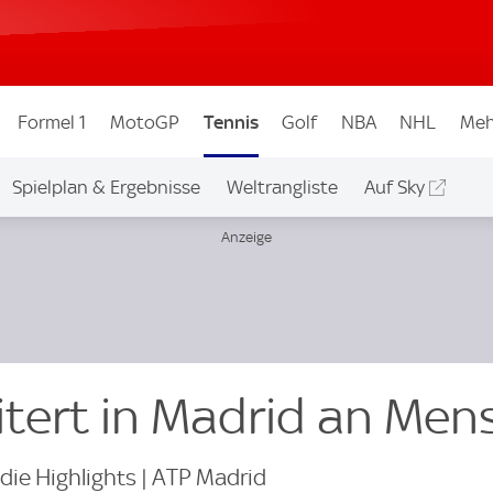
Formel 1
MotoGP
Tennis
Golf
NBA
NHL
Meh
Spielplan & Ergebnisse
Weltrangliste
Auf Sky
itert in Madrid an Men
die Highlights | ATP Madrid