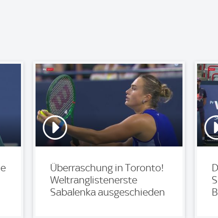
le
Überraschung in Toronto!
D
Weltranglistenerste
S
Sabalenka ausgeschieden
B