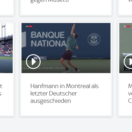
t
Hanfmann in Montreal als
M
s
letzter Deutscher
v
ausgeschieden
C