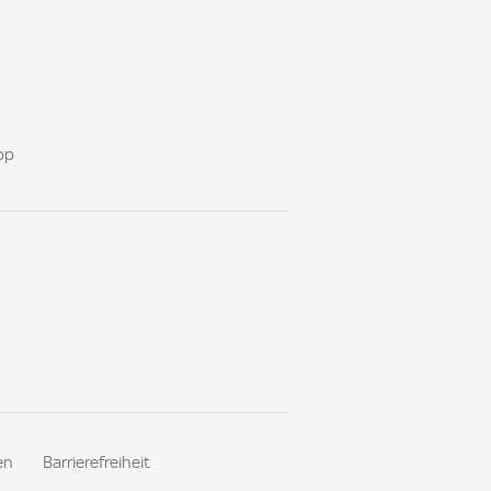
pp
en
Barrierefreiheit