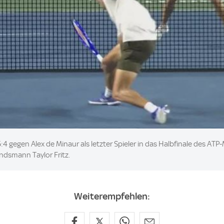
:4 gegen Alex de Minaur als letzter Spieler in das Halbfinale des AT
ndsmann Taylor Fritz.
Weiterempfehlen: