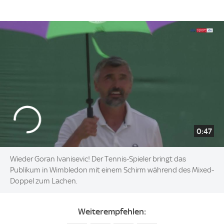
0:47
Wieder Goran Ivanisevic! Der Tennis-Spieler bringt das
Publikum in Wimbledon mit einem Schirm während des Mixed-
Doppel zum Lachen.
Weiterempfehlen: