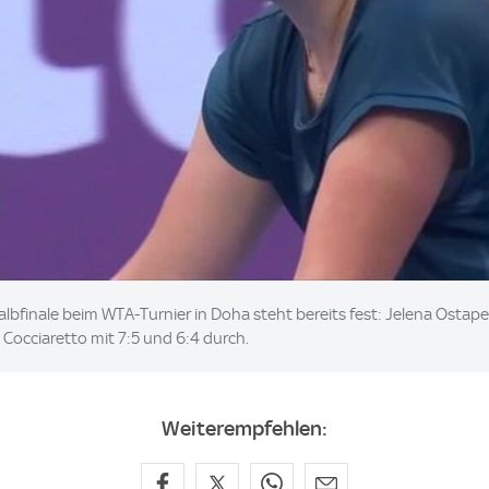
albfinale beim WTA-Turnier in Doha steht bereits fest: Jelena Ostape
a Cocciaretto mit 7:5 und 6:4 durch.
Weiterempfehlen: