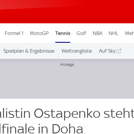
Formel 1
MotoGP
Tennis
Golf
NBA
NHL
Meh
Spielplan & Ergebnisse
Weltrangliste
Auf Sky
alistin Ostapenko steh
finale in Doha