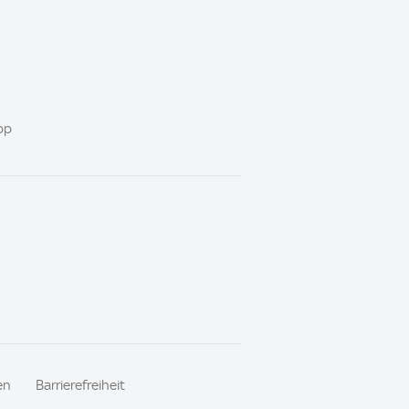
pp
en
Barrierefreiheit