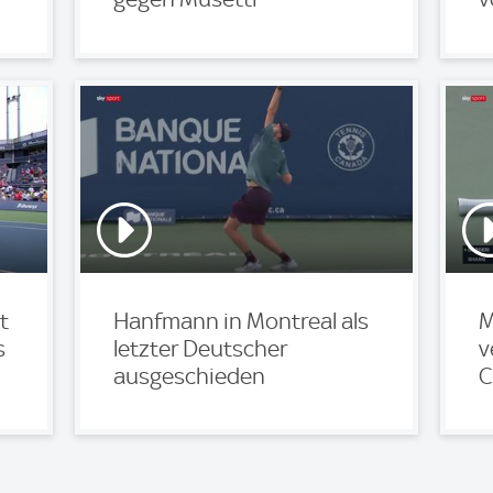
t
Hanfmann in Montreal als
M
s
letzter Deutscher
v
ausgeschieden
C