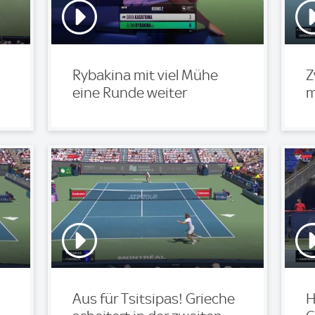
Rybakina mit viel Mühe
Z
eine Runde weiter
m
Aus für Tsitsipas! Grieche
H