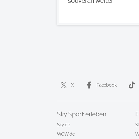
souverän weiter
X
Facebook
Sky Sport erleben
F
Sky.de
S
WOW.de
W