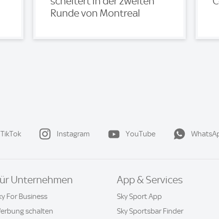
scheitert in der zweiten
C
Runde von Montreal
TikTok
Instagram
YouTube
WhatsA
ür Unternehmen
App & Services
ky For Business
Sky Sport App
erbung schalten
Sky Sportsbar Finder