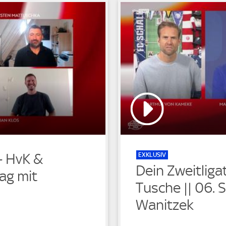
EXKLUSIV
 - HvK &
Dein Zweitliga
tag mit
Tusche || 06. 
Wanitzek