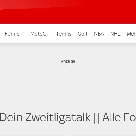
Formel 1
MotoGP
Tennis
Golf
NBA
NHL
Meh
ein Zweitligatalk || Alle F