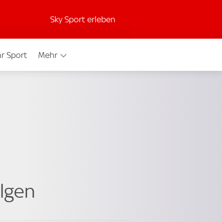
Sky Sport erleben
r Sport
Mehr
olgen