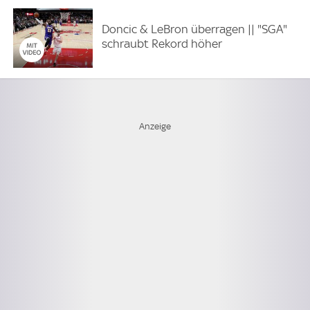
Doncic & LeBron überragen || "SGA"
schraubt Rekord höher