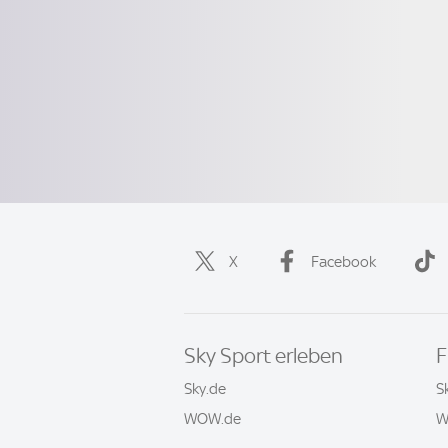
X
Facebook
Sky Sport erleben
F
Sky.de
S
WOW.de
W