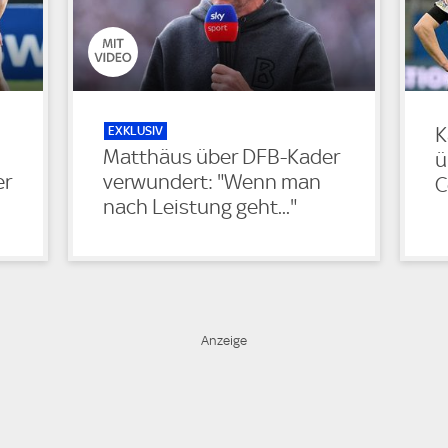
EXKLUSIV
K
Matthäus über DFB-Kader
ü
er
verwundert: "Wenn man
C
nach Leistung geht..."