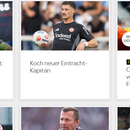
T
t:
Koch neuer Eintracht-
C
Kapitän
v
F