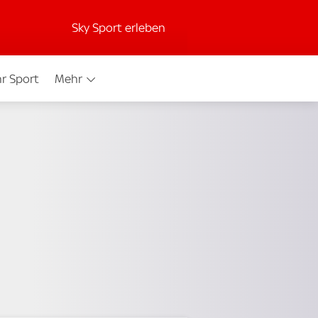
Sky Sport erleben
r Sport
Mehr