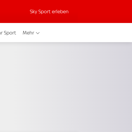
Sky Sport erleben
r Sport
Mehr