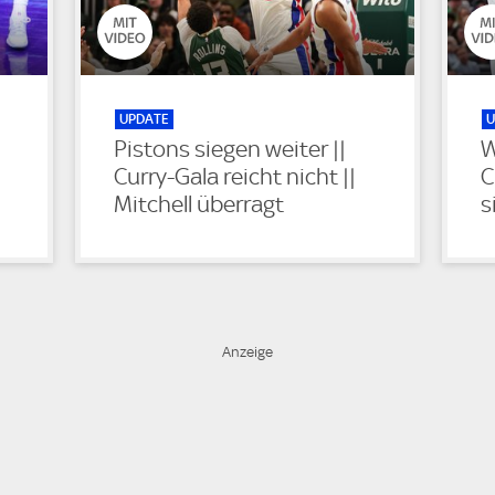
UPDATE
U
Pistons siegen weiter ||
W
Curry-Gala reicht nicht ||
C
Mitchell überragt
s