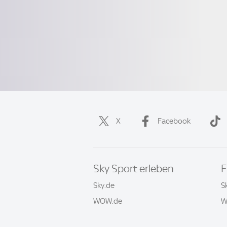
X
Facebook
Sky Sport erleben
F
Sky.de
S
WOW.de
W