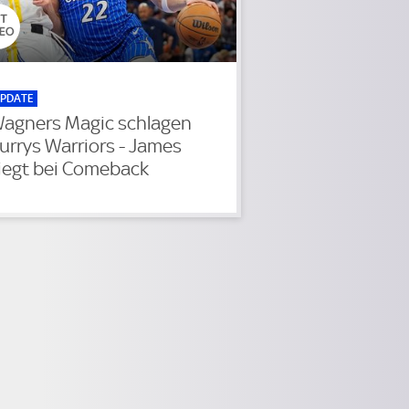
PDATE
agners Magic schlagen
urrys Warriors - James
iegt bei Comeback