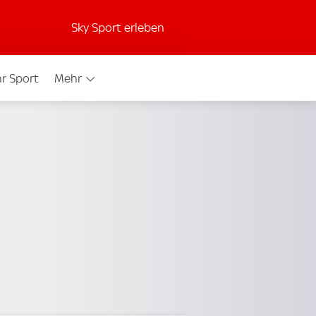
Sky Sport erleben
r Sport
Mehr