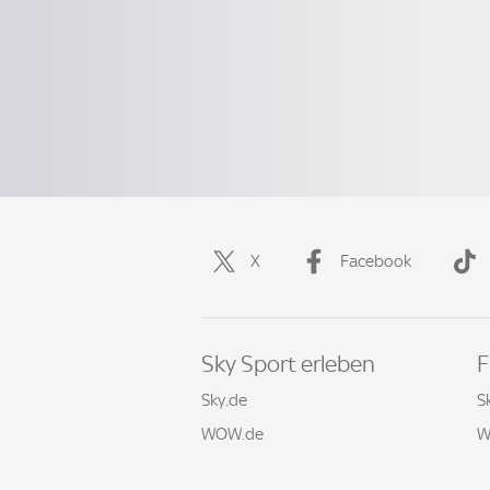
X
Facebook
Sky Sport erleben
F
Sky.de
S
WOW.de
W