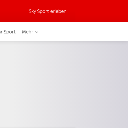
Sky Sport erleben
r Sport
Mehr