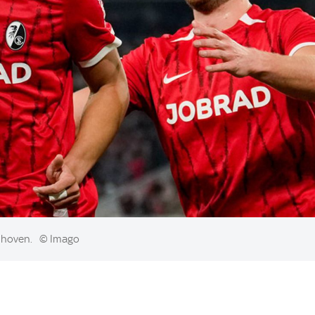
ndhoven.
© Imago