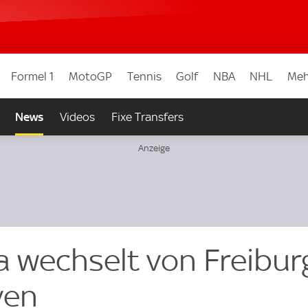
Formel 1
MotoGP
Tennis
Golf
NBA
NHL
Meh
News
Videos
Fixe Transfers
lia wechselt von Freibur
ven