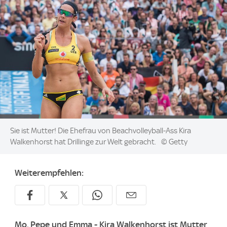
Image:
Sie ist Mutter! Die Ehefrau von Beachvolleyball-Ass Kira
Walkenhorst hat Drillinge zur Welt gebracht.
© Getty
Weiterempfehlen:
Mo, Pepe und Emma - Kira Walkenhorst ist Mutter