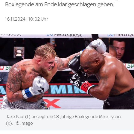
Boxlegende am Ende klar geschlagen geben.
16.11.2024 | 10:02 Uhr
Image:
Jake Paul (l.) besiegt die 58-jährige Boxlegende Mike Tyson
(r.).
© Imago