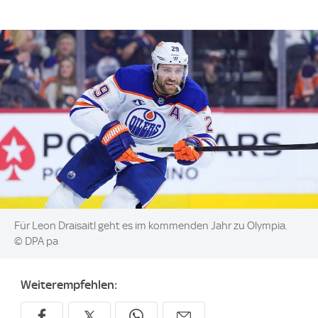
Image:
Für Leon Draisaitl geht es im kommenden Jahr zu Olympia.
© DPA pa
Weiterempfehlen: