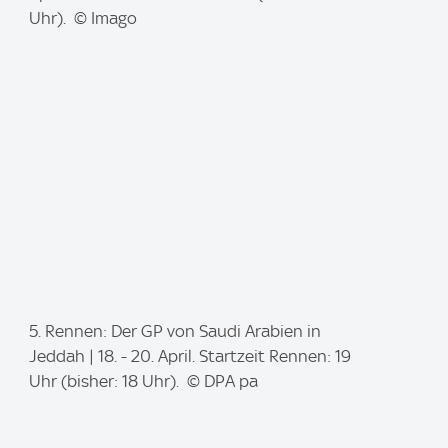
a
Uhr). © Imago
g
e
:
I
5. Rennen: Der GP von Saudi Arabien in
m
Jeddah | 18. - 20. April. Startzeit Rennen: 19
a
Uhr (bisher: 18 Uhr). © DPA pa
g
e