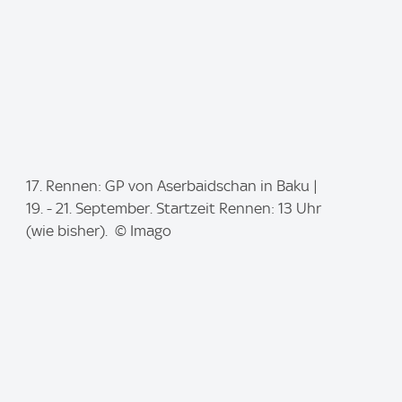
I
17. Rennen: GP von Aserbaidschan in Baku |
m
19. - 21. September. Startzeit Rennen: 13 Uhr
a
(wie bisher). © Imago
g
e
: