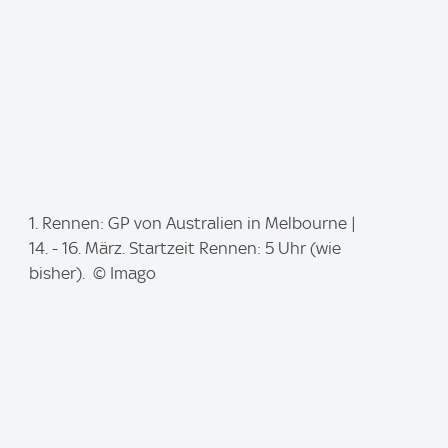
I
1. Rennen: GP von Australien in Melbourne |
m
14. - 16. März. Startzeit Rennen: 5 Uhr (wie
a
bisher). © Imago
g
e
: