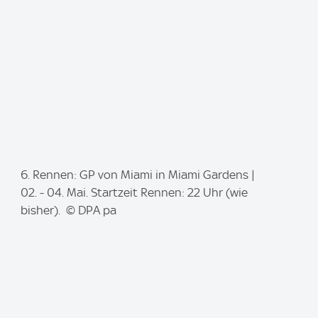
:
I
6. Rennen: GP von Miami in Miami Gardens |
m
02. - 04. Mai. Startzeit Rennen: 22 Uhr (wie
a
bisher). © DPA pa
g
e
: