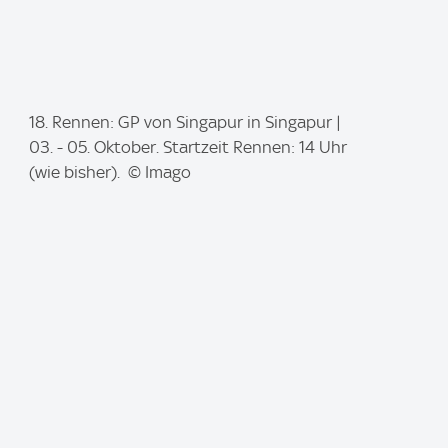
I
18. Rennen: GP von Singapur in Singapur |
m
03. - 05. Oktober. Startzeit Rennen: 14 Uhr
a
(wie bisher). © Imago
g
e
: