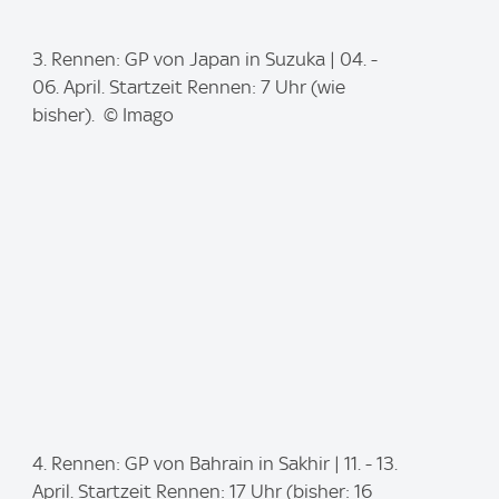
I
3. Rennen: GP von Japan in Suzuka | 04. -
m
06. April. Startzeit Rennen: 7 Uhr (wie
a
bisher). © Imago
g
e
:
I
4. Rennen: GP von Bahrain in Sakhir | 11. - 13.
m
April. Startzeit Rennen: 17 Uhr (bisher: 16