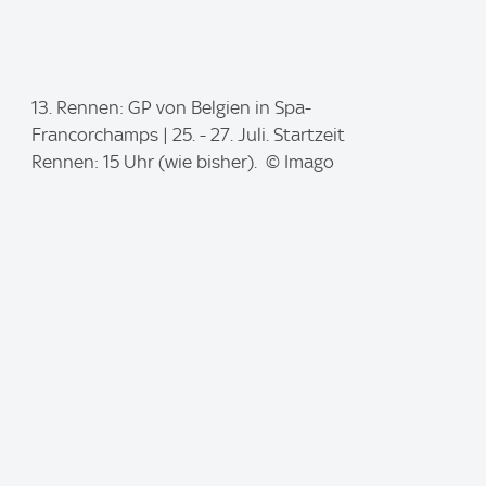
I
13. Rennen: GP von Belgien in Spa-
m
Francorchamps | 25. - 27. Juli. Startzeit
a
Rennen: 15 Uhr (wie bisher). © Imago
g
e
: