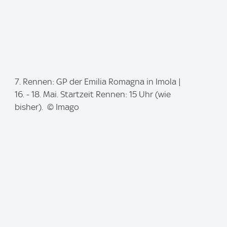
I
7. Rennen: GP der Emilia Romagna in Imola |
m
16. - 18. Mai. Startzeit Rennen: 15 Uhr (wie
a
bisher). © Imago
g
e
: