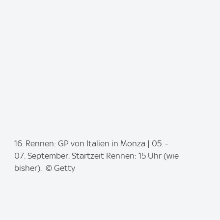
g
e
:
I
16. Rennen: GP von Italien in Monza | 05. -
m
07. September. Startzeit Rennen: 15 Uhr (wie
a
bisher). © Getty
g
e
: