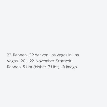
I
22. Rennen: GP der von Las Vegas in Las
m
Vegas | 20. - 22. November. Startzeit
a
Rennen: 5 Uhr (bisher: 7 Uhr). © Imago
g
e
: