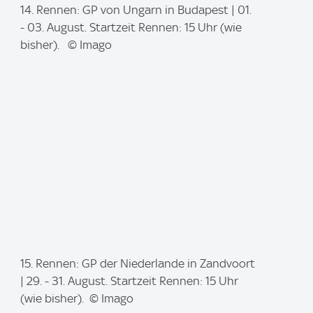
I
14. Rennen: GP von Ungarn in Budapest | 01.
m
- 03. August. Startzeit Rennen: 15 Uhr (wie
a
bisher). © Imago
g
e
:
I
15. Rennen: GP der Niederlande in Zandvoort
m
| 29. - 31. August. Startzeit Rennen: 15 Uhr
a
(wie bisher). © Imago