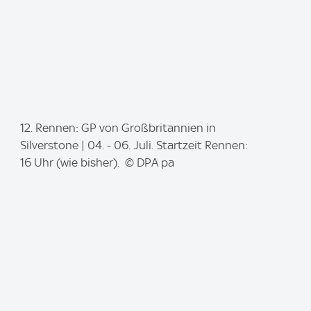
I
12. Rennen: GP von Großbritannien in
m
Silverstone | 04. - 06. Juli. Startzeit Rennen:
a
16 Uhr (wie bisher). © DPA pa
g
e
: