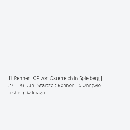
e
:
I
11. Rennen: GP von Österreich in Spielberg |
m
27. - 29. Juni. Startzeit Rennen: 15 Uhr (wie
a
bisher). © Imago
g
e
: