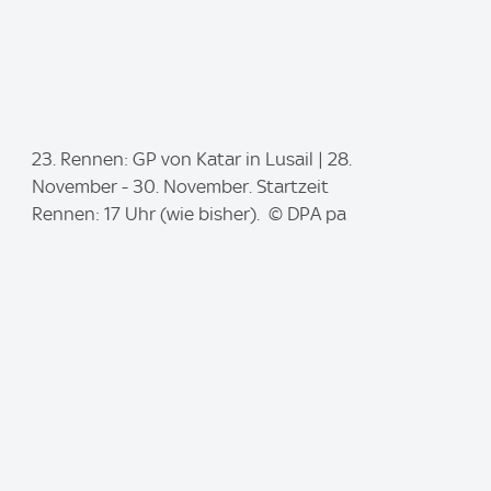
I
23. Rennen: GP von Katar in Lusail | 28.
m
November - 30. November. Startzeit
a
Rennen: 17 Uhr (wie bisher). © DPA pa
g
e
: