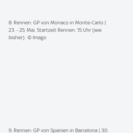
I
8. Rennen: GP von Monaco in Monte-Carlo |
m
23. - 25. Mai. Startzeit Rennen: 15 Uhr (wie
a
bisher). © Imago
g
e
:
I
9. Rennen: GP von Spanien in Barcelona | 30.