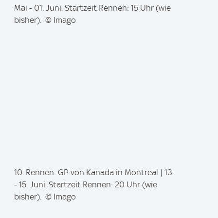
m
Mai - 01. Juni. Startzeit Rennen: 15 Uhr (wie
a
bisher). © Imago
g
e
:
I
10. Rennen: GP von Kanada in Montreal | 13.
m
- 15. Juni. Startzeit Rennen: 20 Uhr (wie
a
bisher). © Imago
g