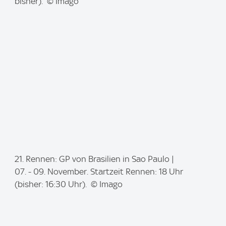
a
bisher). © Imago
g
e
:
I
21. Rennen: GP von Brasilien in Sao Paulo |
m
07. - 09. November. Startzeit Rennen: 18 Uhr
a
(bisher: 16:30 Uhr). © Imago
g
e
: