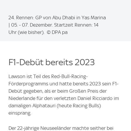
I
24. Rennen: GP von Abu Dhabi in Yas Marina
m
| 05. - 07. Dezember. Startzeit Rennen: 14
a
Uhr (wie bisher). © DPA pa
g
e
:
F1-Debüt bereits 2023
Lawson ist Teil des Red-Bull-Racing-
Förderprogramms und hatte bereits 2023 sein F1-
Debüt gegeben, als er beim Großen Preis der
Niederlande für den verletzten Daniel Ricciardo im
damaligen Alphatauri (heute Racing Bulls)
einsprang.
Der 22-jährige Neuseeländer machte seither bei