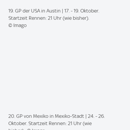
I
19. GP der USA in Austin | 17. - 19. Oktober.
m
Startzeit Rennen: 21 Uhr (wie bisher).
a
© Imago
g
e
:
I
20. GP von Mexiko in Mexiko-Stadt | 24. - 26.
m
Oktober. Startzeit Rennen: 21 Uhr (wie