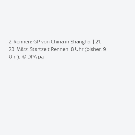
I
2. Rennen: GP von China in Shanghai | 21. -
m
23. März. Startzeit Rennen: 8 Uhr (bisher: 9
a
Uhr). © DPA pa
g
e
: