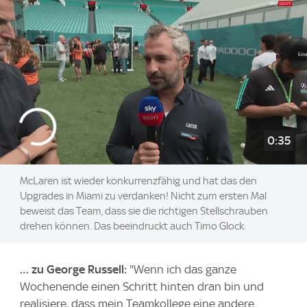
0:35
McLaren ist wieder konkurrenzfähig und hat das den
Upgrades in Miami zu verdanken! Nicht zum ersten Mal
beweist das Team, dass sie die richtigen Stellschrauben
drehen können. Das beeindruckt auch Timo Glock.
… zu George Russell:
"Wenn ich das ganze
Wochenende einen Schritt hinten dran bin und
realisiere, dass mein Teamkollege eine andere