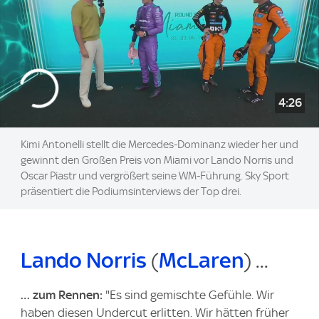
4:26
Kimi Antonelli stellt die Mercedes-Dominanz wieder her und
gewinnt den Großen Preis von Miami vor Lando Norris und
Oscar Piastr und vergrößert seine WM-Führung. Sky Sport
präsentiert die Podiumsinterviews der Top drei.
Lando Norris
(
McLaren
) ...
… zum Rennen:
"Es sind gemischte Gefühle. Wir
haben diesen Undercut erlitten. Wir hätten früher