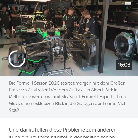
16:03
Die Formel 1 Saison 2026 startet morgen mit dem Großen
Preis von Australien! Vor dem Auftakt im Albert Park in
Melbourne werfen wir mit Sky Sport Formel 1 Experte Timo
Glock einen exklusiven Blick in die Garagen der Teams. Viel
Spaß!
Und damit füllen diese Probleme zum anderen
auch ein weiteres Kapitel in der bislang schon