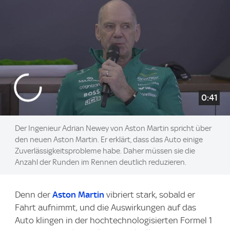
0:41
Der Ingenieur Adrian Newey von Aston Martin spricht über
den neuen Aston Martin. Er erklärt, dass das Auto einige
Zuverlässigkeitsprobleme habe. Daher müssen sie die
Anzahl der Runden im Rennen deutlich reduzieren.
Denn der
Aston Martin
vibriert stark, sobald er
Fahrt aufnimmt, und die Auswirkungen auf das
Auto klingen in der hochtechnologisierten Formel 1