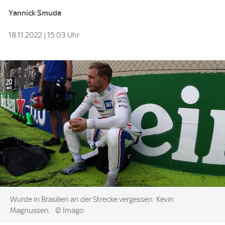
Yannick Smuda
18.11.2022 | 15:03 Uhr
Image:
Wurde in Brasilien an der Strecke vergessen: Kevin
Magnussen.
© Imago