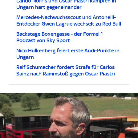
Lando Norris und Oscar Piastri kämpfen in
Ungarn hart gegeneinander
Mercedes-Nachwuchsscout und Antonelli-
Entdecker Gwen Lagrue wechselt zu Red Bull
Backstage Boxengasse - der Formel 1
Podcast von Sky Sport
Nico Hülkenberg feiert erste Audi-Punkte in
Ungarn
Ralf Schumacher fordert Strafe für Carlos
Sainz nach Rammstoß gegen Oscar Piastri