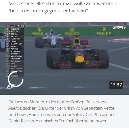
"an erster Stelle" stehen, man wolle aber weiterhin
"beiden Fahrern gegenüber fair sein".
17:37
Die besten Momente des ersten Großen Preises von
Aserbaidschan! Darunter der Crash von Sebastian Vettel
und Lewis Hamilton während der Safety-Car-Phase und
Daniel Ricciardos episches Dreifachüberholmanöver.