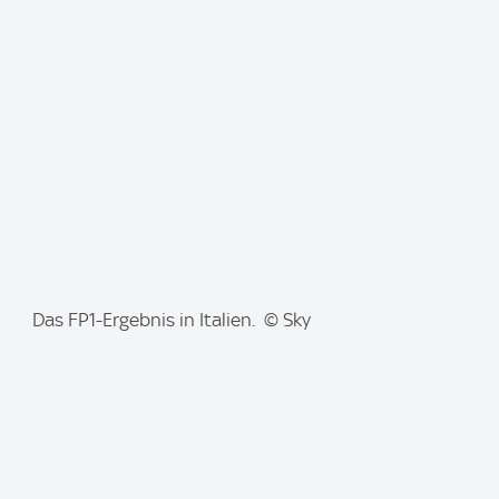
a
g
e
:
I
Das FP1-Ergebnis in Italien. © Sky
m
a
g
e
: