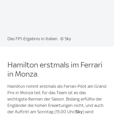
I
Das FP1-Ergebnis in Italien. © Sky
m
a
g
Hamilton erstmals im Ferrari
e
:
in Monza
Hamilton nimmt erstmals als Ferrari-Pilot am Grand
Prix in Monza teil, für das Team ist es das
wichtigste Rennen der Saison. Bislang erfüllte der
Engländer die hohen Erwartungen nicht, und auch
der Auftritt am Sonntag (15.00 Uhr/
Sky
) wird