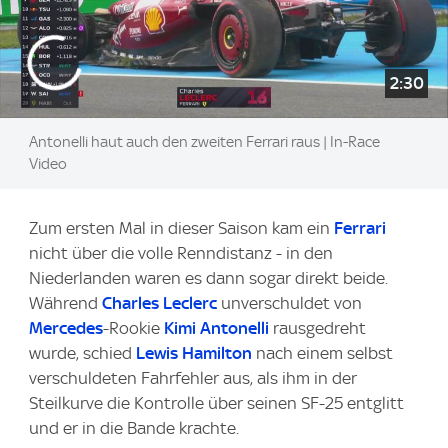
2:30
Antonelli haut auch den zweiten Ferrari raus | In-Race
Video
Zum ersten Mal in dieser Saison kam ein
Ferrari
nicht über die volle Renndistanz - in den
Niederlanden waren es dann sogar direkt beide.
Während
Charles Leclerc
unverschuldet von
Mercedes
-Rookie
Kimi Antonelli
rausgedreht
wurde, schied
Lewis Hamilton
nach einem selbst
verschuldeten Fahrfehler aus, als ihm in der
Steilkurve die Kontrolle über seinen SF-25 entglitt
und er in die Bande krachte.