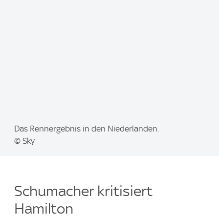
e
:
I
Das Rennergebnis in den Niederlanden.
m
© Sky
a
g
e
Schumacher kritisiert
:
Hamilton