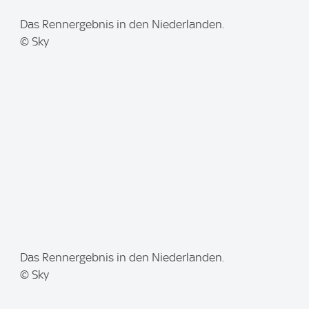
I
Das Rennergebnis in den Niederlanden.
m
© Sky
a
g
e
:
I
Das Rennergebnis in den Niederlanden.
m
© Sky
a
g