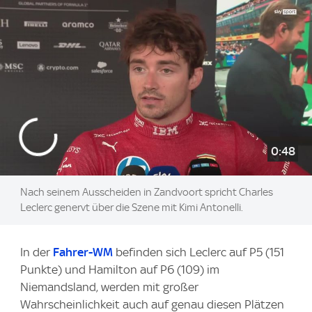
0:48
Nach seinem Ausscheiden in Zandvoort spricht Charles
Leclerc genervt über die Szene mit Kimi Antonelli.
In der
Fahrer-WM
befinden sich Leclerc auf P5 (151
Punkte) und Hamilton auf P6 (109) im
Niemandsland, werden mit großer
Wahrscheinlichkeit auch auf genau diesen Plätzen