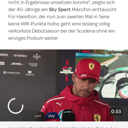
nicht in Ergebnisse umsetzen konnte", zeigte sich
der 40-Jährige am
Sky Sport
Mikrofon enttäuscht.
Für Hamilton, der nun zum zweiten Mal in Serie
keine WM-Punkte holte, geht eine bislang völlig
verkorkste Debütsaison bei der Scuderia ohne ein
einziges Podium weiter.
0:33