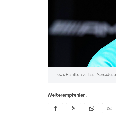
Image:
Lewis Hamilton verlässt Mercedes
Weiterempfehlen: