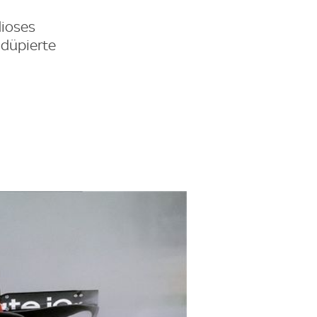
dioses
 düpierte