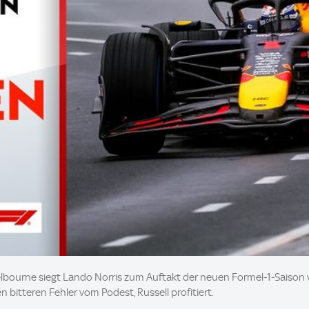
elbourne siegt Lando Norris zum Auftakt der neuen Formel-1-Saison
nen bitteren Fehler vom Podest, Russell profitiert.