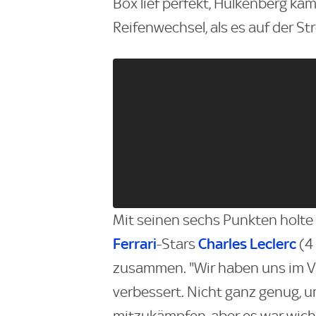
Box lief perfekt, Hülkenberg ka
Reifenwechsel, als es auf der S
Mit seinen sechs Punkten holte
Ferrari
Charles Leclerc
-Stars
(4
zusammen. "Wir haben uns im V
verbessert. Nicht ganz genug,
mitzukämpfen, aber es war wic