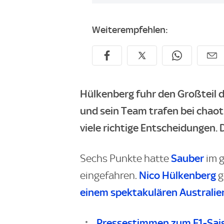
Weiterempfehlen:
Hülkenberg fuhr den Großteil 
und sein Team trafen bei chao
viele richtige Entscheidungen. 
Sauber
Sechs Punkte hatte
im g
Nico Hülkenberg
eingefahren.
g
einem spektakulären Australi
Pressestimmen zum F1-Sai