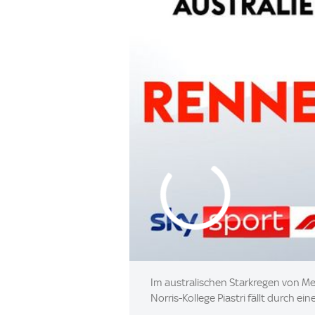
Im australischen Starkregen von M
Norris-Kollege Piastri fällt durch ei