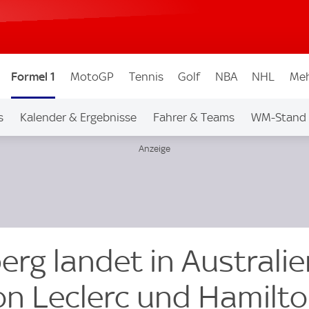
Formel 1
MotoGP
Tennis
Golf
NBA
NHL
Meh
s
Kalender & Ergebnisse
Fahrer & Teams
WM-Stand
rg landet in Australie
von Leclerc und Hamilt