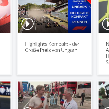
Highlights Kompakt - der
N
Große Preis von Ungarn
A
H
S