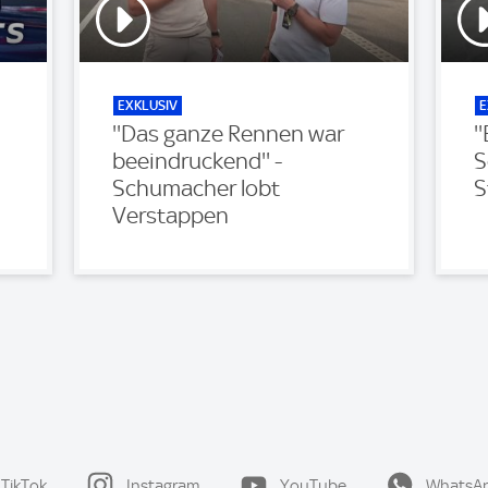
EXKLUSIV
E
''Das ganze Rennen war
'
beeindruckend'' -
S
Schumacher lobt
S
Verstappen
TikTok
Instagram
YouTube
WhatsA