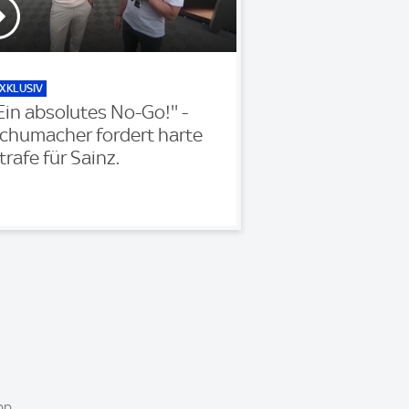
XKLUSIV
'Ein absolutes No-Go!'' -
chumacher fordert harte
trafe für Sainz.
pp