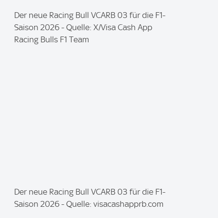
I
Der neue Racing Bull VCARB 03 für die F1-
m
Saison 2026 - Quelle: X/Visa Cash App
a
Racing Bulls F1 Team
g
e
:
I
Der neue Racing Bull VCARB 03 für die F1-
m
Saison 2026 - Quelle: visacashapprb.com
a