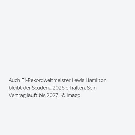
g
e
:
I
Auch F1-Rekordweltmeister Lewis Hamilton
m
bleibt der Scuderia 2026 erhalten. Sein
a
Vertrag läuft bis 2027. © Imago
g
e
: