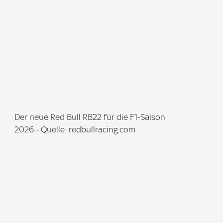
:
I
Der neue Red Bull RB22 für die F1-Saison
m
2026 - Quelle: redbullracing.com
a
g
e
: