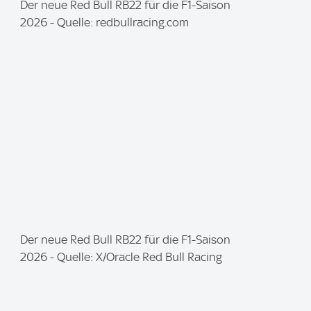
I
Der neue Red Bull RB22 für die F1-Saison
m
2026 - Quelle: redbullracing.com
a
g
e
:
I
Der neue Red Bull RB22 für die F1-Saison
m
2026 - Quelle: X/Oracle Red Bull Racing
a
g
e