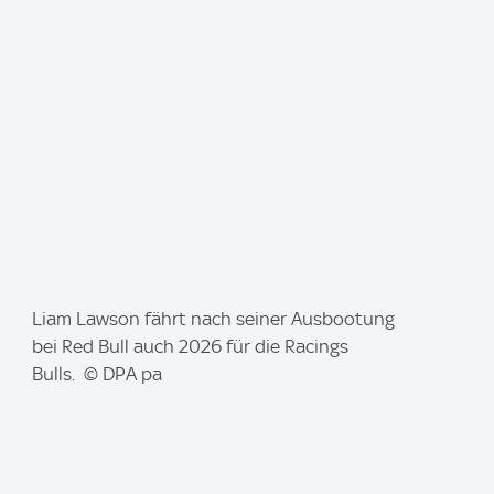
g
e
:
I
Liam Lawson fährt nach seiner Ausbootung
m
bei Red Bull auch 2026 für die Racings
a
Bulls. © DPA pa
g
e
: