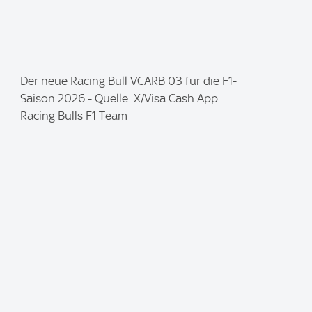
I
Der neue Racing Bull VCARB 03 für die F1-
m
Saison 2026 - Quelle: X/Visa Cash App
a
Racing Bulls F1 Team
g
e
: