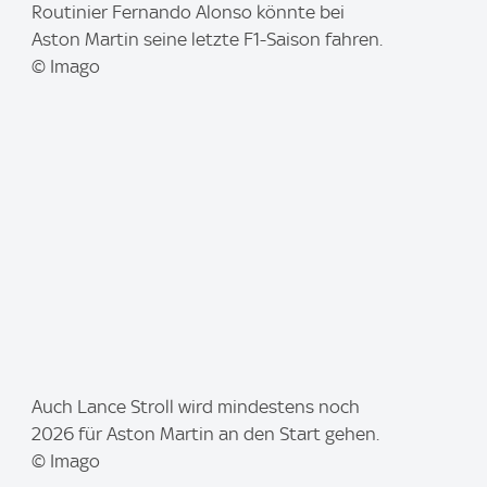
I
Routinier Fernando Alonso könnte bei
m
Aston Martin seine letzte F1-Saison fahren.
a
© Imago
g
e
:
I
Auch Lance Stroll wird mindestens noch
m
2026 für Aston Martin an den Start gehen.
a
© Imago