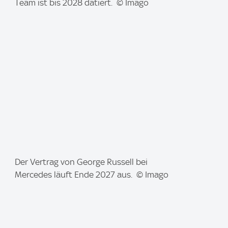
m
Team ist bis 2028 datiert. © Imago
a
g
e
:
I
Der Vertrag von George Russell bei
m
Mercedes läuft Ende 2027 aus. © Imago
a
g
e
: