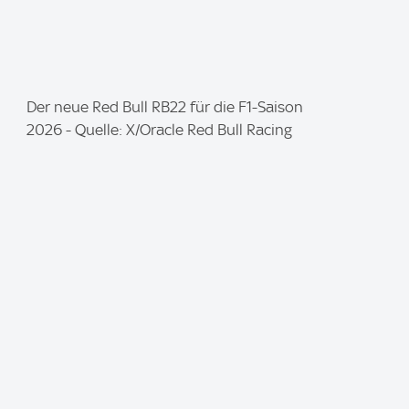
I
Der neue Red Bull RB22 für die F1-Saison
m
2026 - Quelle: X/Oracle Red Bull Racing
a
g
e
: