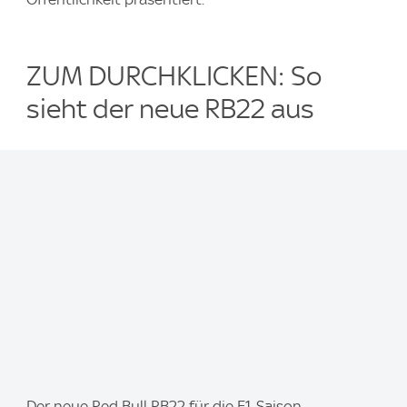
ZUM DURCHKLICKEN: So
sieht der neue RB22 aus
I
Der neue Red Bull RB22 für die F1-Saison