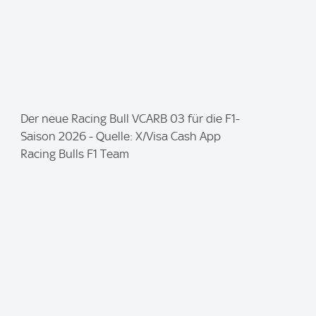
I
Der neue Racing Bull VCARB 03 für die F1-
m
Saison 2026 - Quelle: X/Visa Cash App
a
Racing Bulls F1 Team
g
e
: