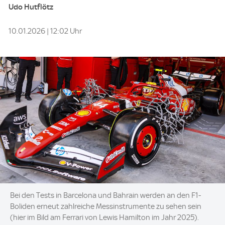
Udo Hutflötz
10.01.2026 | 12:02 Uhr
Image:
Bei den Tests in Barcelona und Bahrain werden an den F1-
Boliden erneut zahlreiche Messinstrumente zu sehen sein
(hier im Bild am Ferrari von Lewis Hamilton im Jahr 2025).