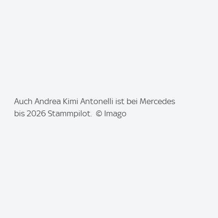
I
Auch Andrea Kimi Antonelli ist bei Mercedes
m
bis 2026 Stammpilot. © Imago
a
g
e
: