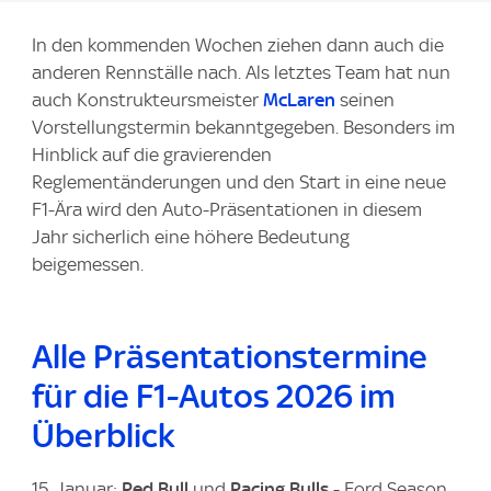
g
In den kommenden Wochen ziehen dann auch die
e
anderen Rennställe nach. Als letztes Team hat nun
:
auch Konstrukteursmeister
McLaren
seinen
Vorstellungstermin bekanntgegeben. Besonders im
Hinblick auf die gravierenden
Reglementänderungen und den Start in eine neue
F1-Ära wird den Auto-Präsentationen in diesem
Jahr sicherlich eine höhere Bedeutung
beigemessen.
Alle Präsentationstermine
für die F1-Autos 2026 im
Überblick
15. Januar:
Red Bull
und
Racing Bulls
-
Ford Season