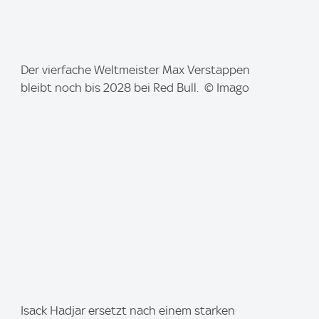
I
Der vierfache Weltmeister Max Verstappen
m
bleibt noch bis 2028 bei Red Bull. © Imago
a
g
e
:
I
Isack Hadjar ersetzt nach einem starken