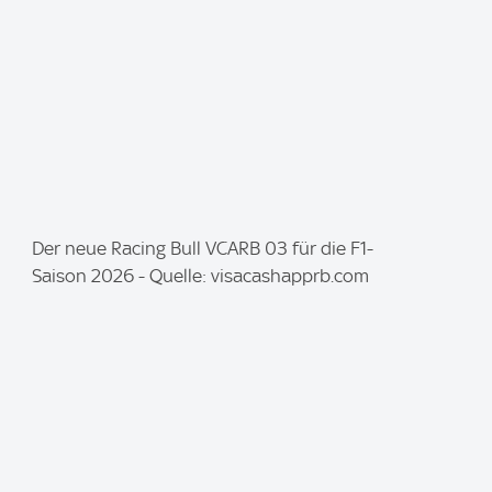
:
I
Der neue Racing Bull VCARB 03 für die F1-
m
Saison 2026 - Quelle: visacashapprb.com
a
g
e
: