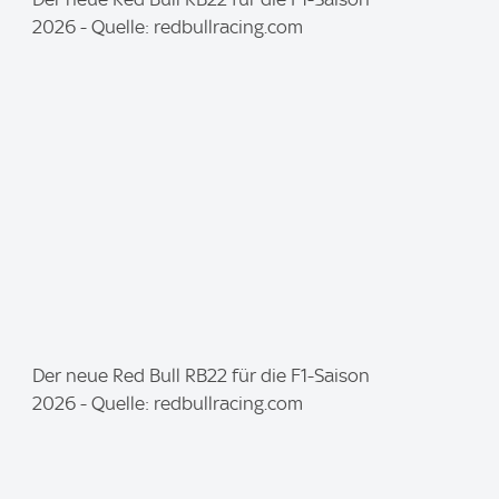
m
2026 - Quelle: redbullracing.com
a
g
e
:
I
Der neue Red Bull RB22 für die F1-Saison
m
2026 - Quelle: redbullracing.com
a
g
e