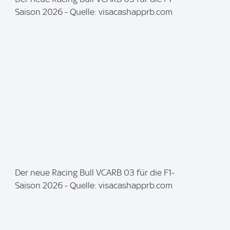
m
Saison 2026 - Quelle: visacashapprb.com
a
g
e
:
I
Der neue Racing Bull VCARB 03 für die F1-
m
Saison 2026 - Quelle: visacashapprb.com
a
g
e