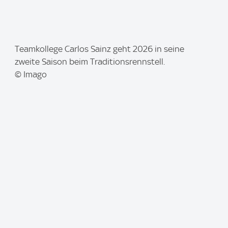
I
Teamkollege Carlos Sainz geht 2026 in seine
m
zweite Saison beim Traditionsrennstell.
a
© Imago
g
e
: