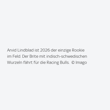
I
Arvid Lindblad ist 2026 der einzige Rookie
m
im Feld. Der Brite mit indisch-schwedischen
a
Wurzeln fährt für die Racing Bulls. © Imago
g
e
: