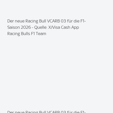
I
Der neue Racing Bull VCARB 03 für die F1-
m
Saison 2026 - Quelle: X/Visa Cash App
a
Racing Bulls F1 Team
g
e
:
I
Der neue Racing Bull VCARB 03 für die F1-