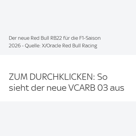
I
Der neue Red Bull RB22 für die F1-Saison
m
2026 - Quelle: X/Oracle Red Bull Racing
a
g
e
ZUM DURCHKLICKEN: So
:
sieht der neue VCARB 03 aus