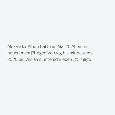
I
Alexander Albon hatte im Mai 2024 einen
m
neuen mehrjährigen Vertrag bis mindestens
a
2026 bei Williams unterschrieben. © Imago
g
e
: