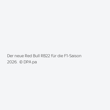
:
I
Der neue Red Bull RB22 für die F1-Saison
m
2026. © DPA pa
a
g
e
: