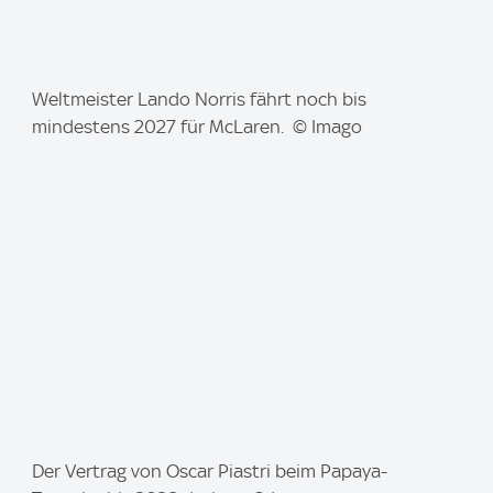
I
Weltmeister Lando Norris fährt noch bis
m
mindestens 2027 für McLaren. © Imago
a
g
e
:
I
Der Vertrag von Oscar Piastri beim Papaya-