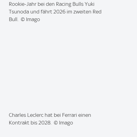
m
Rookie-Jahr bei den Racing Bulls Yuki
a
Tsunoda und fährt 2026 im zweiten Red
g
Bull. © Imago
e
:
I
Charles Leclerc hat bei Ferrari einen
m
Kontrakt bis 2028. © Imago
a