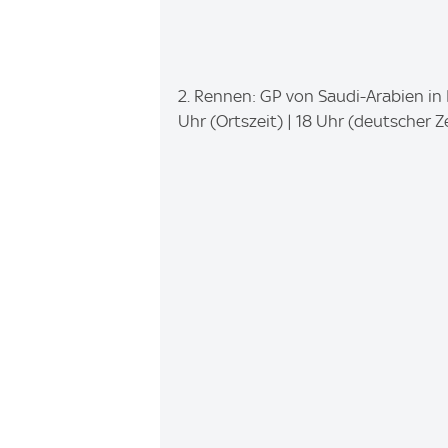
I
2. Rennen: GP von Saudi-Arabien in 
m
Uhr (Ortszeit) | 18 Uhr (deutscher Z
a
g
e
: