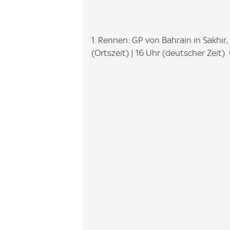
I
1. Rennen: GP von Bahrain in Sakhir,
m
(Ortszeit) | 16 Uhr (deutscher Zeit
a
g
e
: