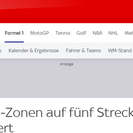
Formel 1
MotoGP
Tennis
Golf
NBA
NHL
Meh
s
Kalender & Ergebnisse
Fahrer & Teams
WM-Stand
S-Zonen auf fünf Strec
ert