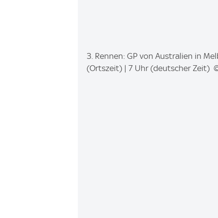
I
3. Rennen: GP von Australien in Melb
m
(Ortszeit) | 7 Uhr (deutscher Zeit)
a
g
e
: