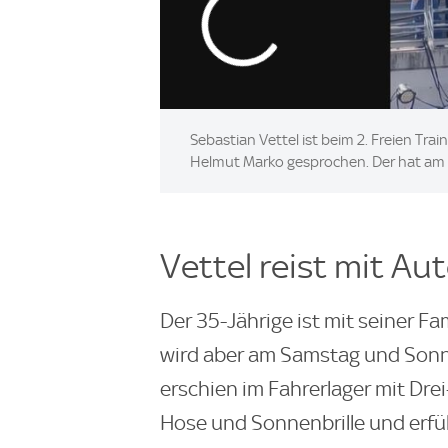
Sebastian Vettel ist beim 2. Freien Tra
Helmut Marko gesprochen. Der hat am S
Vettel reist mit Au
Der 35-Jährige ist mit seiner F
wird aber am Samstag und Sonnt
erschien im Fahrerlager mit Drei
Hose und Sonnenbrille und erfül