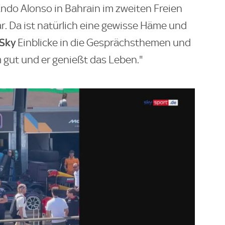
ando Alonso in Bahrain im zweiten Freien
ar. Da ist natürlich eine gewisse Häme und
Sky
Einblicke in die Gesprächsthemen und
 gut und er genießt das Leben."