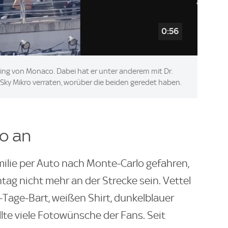
0:56
ining von Monaco. Dabei hat er unter anderem mit Dr.
ky Mikro verraten, worüber die beiden geredet haben.
to an
amilie per Auto nach Monte-Carlo gefahren,
ag nicht mehr an der Strecke sein. Vettel
-Tage-Bart, weißen Shirt, dunkelblauer
lte viele Fotowünsche der Fans. Seit