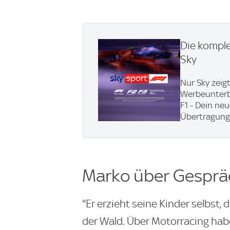
Die komplet
Sky
Nur Sky zeigt
Werbeunterbr
F1 - Dein ne
Übertragung 
Marko über Gespräc
"Er erzieht seine Kinder selbst
der Wald. Über Motorracing habe