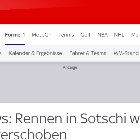
Formel 1
MotoGP
Tennis
Golf
NBA
NHL
Meh
s
Kalender & Ergebnisse
Fahrer & Teams
WM-Stand
s: Rennen in Sotschi 
verschoben