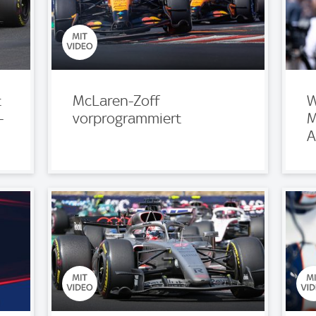
t
McLaren-Zoff
W
-
vorprogrammiert
M
A