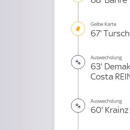
Gelbe Karte
67' Tursch
Auswechslung
63' Dema
Costa REI
Auswechslung
60' Krainz