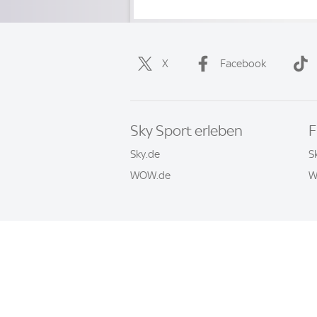
X
Facebook
Sky Sport erleben
F
Sky.de
S
WOW.de
W
Häufige Fragen
Impressum
AGB
© 2026 Sky Sport