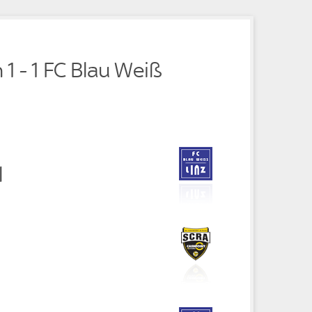
e
 1 - 1 FC Blau Weiß
l