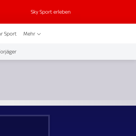
Sky Sport erleben
r Sport
Mehr
orjäger