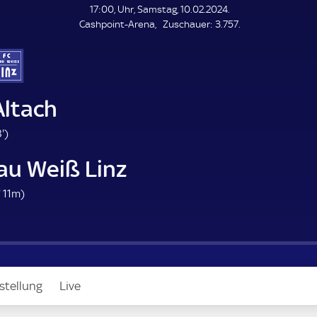
L
17:00, Uhr, Samstag, 10.02.2024.
E
Z
Cashpoint-Arena
Zuschauer:
3.757.
N
D
u
E
s
c
h
a
Altach
u
e
8
'
)
r
8
au Weiß Linz
.
m
3
'
11m)
i
1
n
.
u
m
t
i
e
n
stellung
Live
u
t