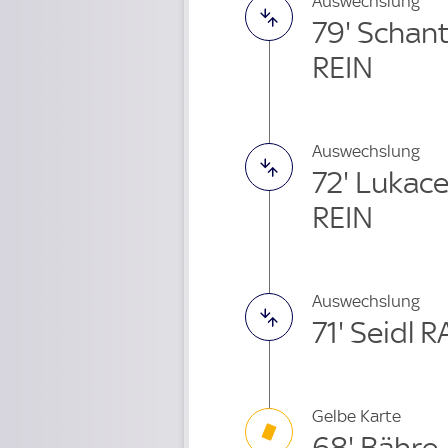
Auswechslung
79' Schant
REIN
Auswechslung
72' Lukac
REIN
Auswechslung
71' Seidl 
Gelbe Karte
68' Bähre