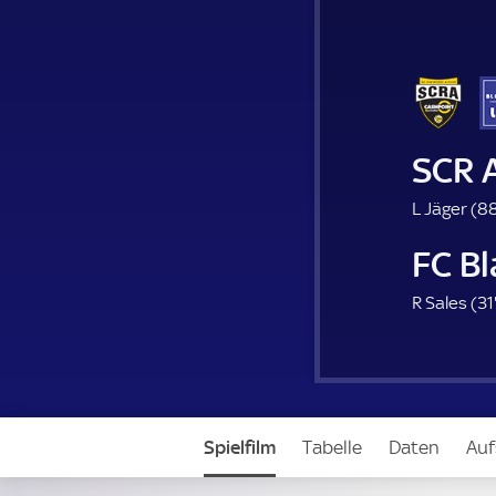
SCR 
L Jäger (
88
FC Bl
R Sales (
31
Spielfilm
Tabelle
Daten
Auf