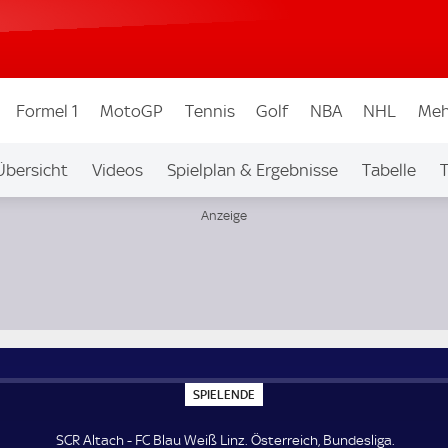
Formel 1
MotoGP
Tennis
Golf
NBA
NHL
Meh
Übersicht
Videos
Spielplan & Ergebnisse
Tabelle
T
igen & Wettbew.
Auf Sky
S
SPIELENDE
P
I
E
SCR Altach - FC Blau Weiß Linz. Österreich, Bundesliga.