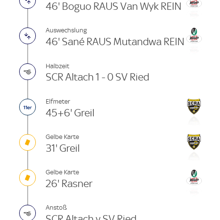
46' Boguo RAUS Van Wyk REIN
Auswechslung
46' Sané RAUS Mutandwa REIN
Halbzeit
SCR Altach 1 - 0 SV Ried
Elfmeter
45+6' Greil
Gelbe Karte
31' Greil
Gelbe Karte
26' Rasner
Anstoß
SCR Altach v SV Ried