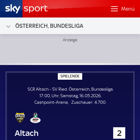
Menü
ÖSTERREICH, BUNDESLIGA
SCR Altach - SV Ried; Österreich, Bundesliga
S
SPIELENDE
P
I
SCR Altach - SV Ried. Österreich, Bundesliga.
E
L
17:00, Uhr, Samstag, 16.05.2026.
E
Z
Cashpoint-Arena
Zuschauer:
4.700.
N
D
u
E
s
c
h
SCR Altach
2
a