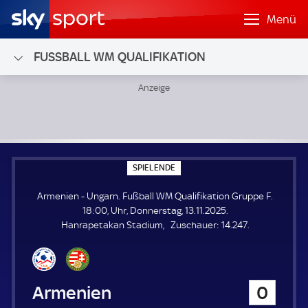
Menü
FUSSBALL WM QUALIFIKATION
Armenien - Ungarn; Fußball WM Qualifikation Gruppe F
S
SPIELENDE
P
I
Armenien - Ungarn. Fußball WM Qualifikation Gruppe F.
E
L
18:00, Uhr, Donnerstag, 13.11.2025.
E
Z
Hanrapetakan Stadium
Zuschauer:
14.247.
N
D
u
E
s
c
h
Armenien
0
a