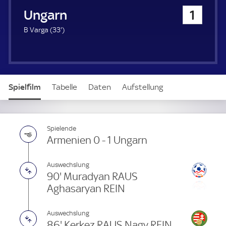
u
Ungarn
1
e
r
3
B Varga (
33'
)
3
.
m
i
n
Spielfilm
Tabelle
Daten
Aufstellung
u
t
e
Live
Spielende
Armenien 0 - 1 Ungarn
Auswechslung
90' Muradyan RAUS
Aghasaryan REIN
Auswechslung
86' Kerkez RAUS Nagy REIN