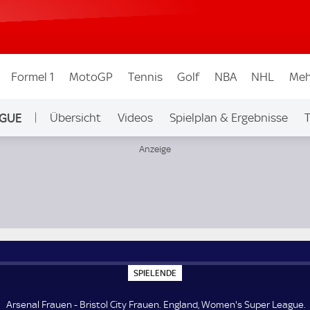
Formel 1
MotoGP
Tennis
Golf
NBA
NHL
Meh
AGUE
Übersicht
Videos
Spielplan & Ergebnisse
T
Ligen & Wettbew.
uper League
S
SPIELENDE
P
I
E
Arsenal Frauen - Bristol City Frauen. England, Women's Super League.