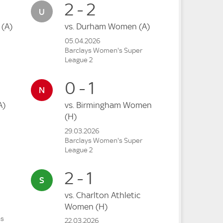
2 - 2
n
(A)
vs.
Durham Women
(A)
05.04.2026
Barclays Women's Super
League 2
0 - 1
A)
vs.
Birmingham Women
(H)
29.03.2026
Barclays Women's Super
League 2
2 - 1
vs.
Charlton Athletic
Women
(H)
ns
22.03.2026