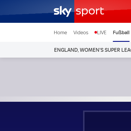
Home
Videos
LIVE
Fußball
ENGLAND, WOMEN'S SUPER LE
Arsenal Frauen - Bristol City Frauen; England, Women's S