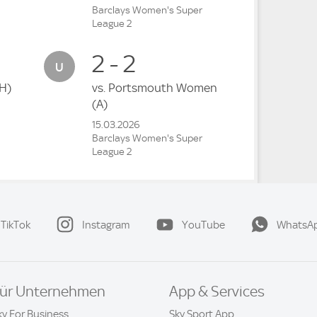
Barclays Women's Super
League 2
2 - 2
H)
vs.
Portsmouth Women
(A)
15.03.2026
Barclays Women's Super
League 2
TikTok
Instagram
YouTube
WhatsA
ür Unternehmen
App & Services
ky For Business
Sky Sport App