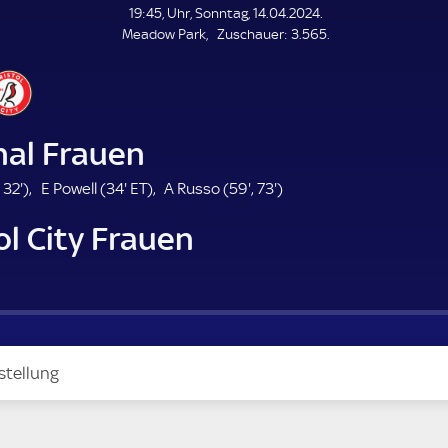
L
19:45, Uhr, Sonntag, 14.04.2024.
E
Z
Meadow Park
Zuschauer:
3.565.
N
D
u
E
s
c
h
a
nal Frauen
u
e
7
3
3
E
5
7
,
32'
)
E Powell (
34'
ET
)
A Russo (
59'
,
73'
)
r
2
4
T
9
3
ol City Frauen
m
.
.
.
.
m
m
m
m
n
i
i
i
i
u
n
n
n
n
t
u
u
u
u
e
t
t
t
t
e
e
e
e
stellung