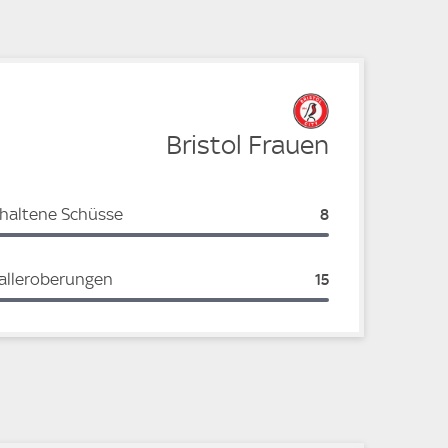
Bristol Frauen
haltene Schüsse
Bristol Frauen:
8
alleroberungen
Bristol Frauen:
15