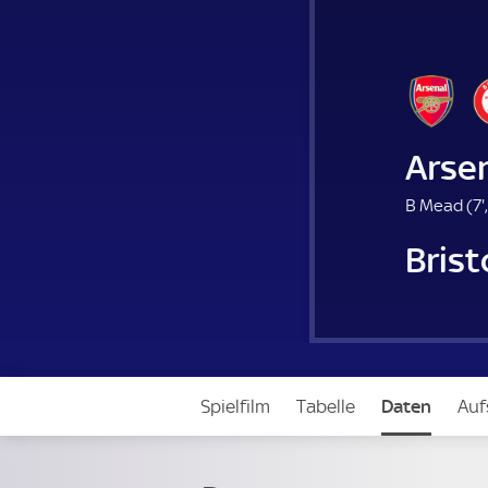
Arse
B Mead (
7'
.
Brist
i
Spielfilm
Tabelle
Daten
Auf