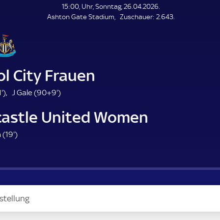
L
15:00, Uhr, Sonntag, 26.04.2026.
E
Z
Ashton Gate Stadium
Zuschauer:
2.643.
N
D
u
E
s
c
h
a
ol City Frauen
u
e
4
9
'
)
J Gale (
90+9'
)
r
1
9
astle United Women
.
.
m
m
1
 (
19'
)
i
i
9
n
n
.
u
u
m
t
t
i
e
e
n
stellung
u
t