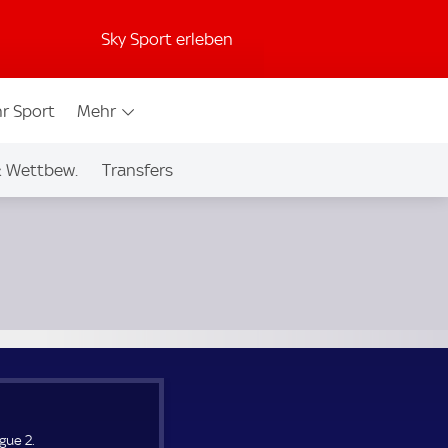
Sky Sport erleben
r Sport
Mehr
& Wettbew.
Transfers
gue 2.