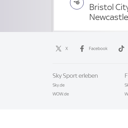
Bristol Ci
Newcastl
X
Facebook
Sky Sport erleben
F
Sky.de
S
WOW.de
W