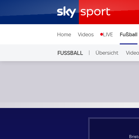
Home
Videos
LIVE
Fußball
FUSSBALL
Übersicht
Vide
Auf Sky
Bristol City Frauen - Newcastle United Women; Barclays 
Bris