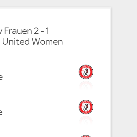
e
y Frauen 2 - 1
e United Women
e
e