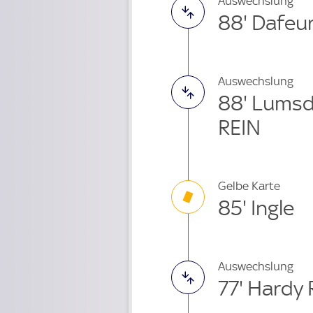
Auswechslung
88' Dafeu
Auswechslung
88' Lumsd
REIN
Gelbe Karte
85' Ingle
Auswechslung
77' Hardy