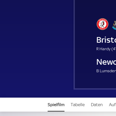
Brist
R Hardy (
41
Newc
B Lumsden
Spielfilm
Tabelle
Daten
Auf