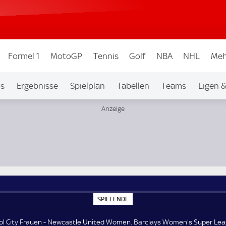
Formel 1
MotoGP
Tennis
Golf
NBA
NHL
Meh
os
Ergebnisse
Spielplan
Tabellen
Teams
Ligen 
Women's Super League 2
S
SPIELENDE
P
I
E
tol City Frauen - Newcastle United Women. Barclays Women's Super Lea