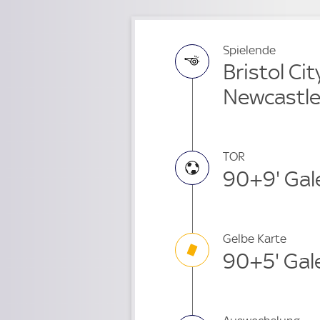
Spielende
Bristol Cit
Newcastl
TOR
90+9' Gal
Gelbe Karte
90+5' Gal