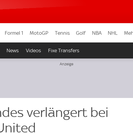
Formel 1
MotoGP
Tennis
Golf
NBA
NHL
Meh
News
Videos
Fixe Transfers
des verlängert bei
United