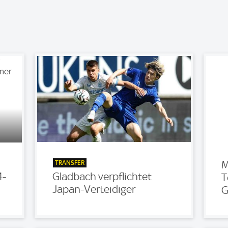
TRANSFER
M
4-
Gladbach verpflichtet
T
Japan-Verteidiger
G