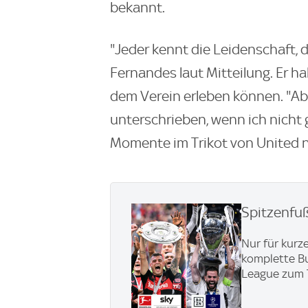
bekannt.
"Jeder kennt die Leidenschaft, 
Fernandes laut Mitteilung. Er 
dem Verein erleben können. "Abe
unterschrieben, wenn ich nicht
Momente im Trikot von United no
Spitzenfu
Nur für kurze
komplette Bu
League zum 