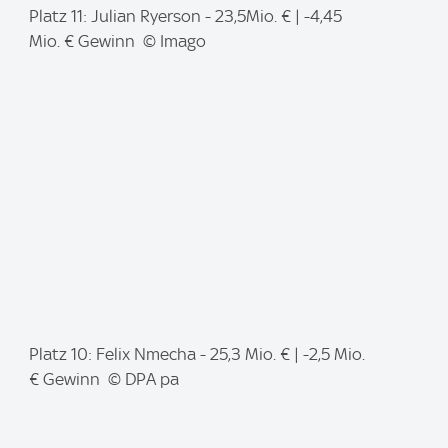
I
Platz 11: Julian Ryerson - 23,5Mio. € | -4,45
m
Mio. € Gewinn © Imago
a
g
e
:
I
Platz 10: Felix Nmecha - 25,3 Mio. € | -2,5 Mio.
m
€ Gewinn © DPA pa
a
g