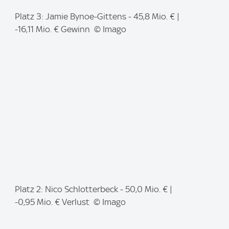
I
Platz 3: Jamie Bynoe-Gittens - 45,8 Mio. € |
m
-16,11 Mio. € Gewinn © Imago
a
g
e
:
I
Platz 2: Nico Schlotterbeck - 50,0 Mio. € |
m
-0,95 Mio. € Verlust © Imago
a
g