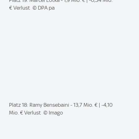
m
€ Verlust © DPA pa
a
g
e
:
I
Platz 18: Ramy Bensebaini - 13,7 Mio. € | -4,10
m
Mio. € Verlust © Imago
a
g
e