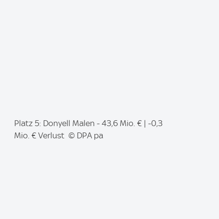
e
:
I
Platz 5: Donyell Malen - 43,6 Mio. € | -0,3
m
Mio. € Verlust © DPA pa
a
g
e
: