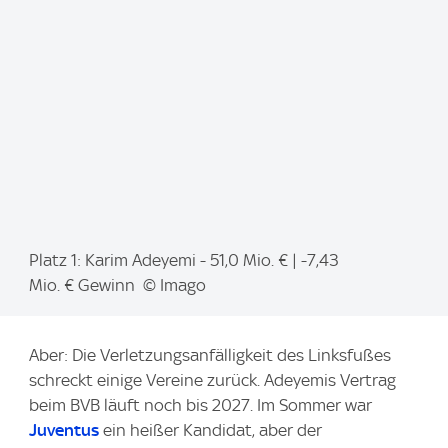
e
:
I
Platz 1: Karim Adeyemi - 51,0 Mio. € | -7,43
m
Mio. € Gewinn © Imago
a
g
Aber: Die Verletzungsanfälligkeit des Linksfußes
e
schreckt einige Vereine zurück. Adeyemis Vertrag
:
beim BVB läuft noch bis 2027. Im Sommer war
Juventus
ein heißer Kandidat, aber der