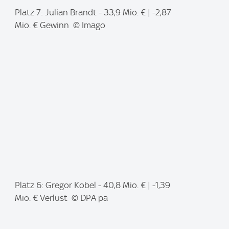
I
Platz 7: Julian Brandt - 33,9 Mio. € | -2,87
m
Mio. € Gewinn © Imago
a
g
e
:
I
Platz 6: Gregor Kobel - 40,8 Mio. € | -1,39
m
Mio. € Verlust © DPA pa
a
g