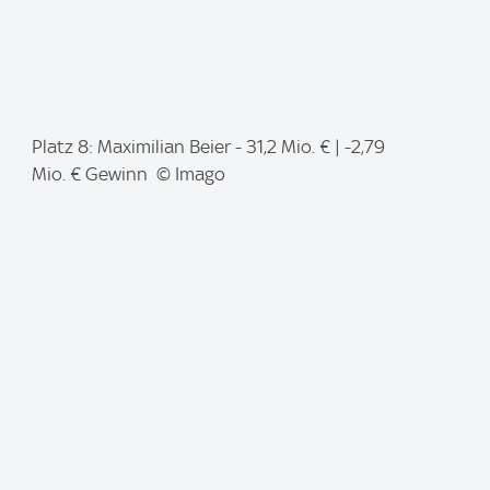
I
Platz 8: Maximilian Beier - 31,2 Mio. € | -2,79
m
Mio. € Gewinn © Imago
a
g
e
: