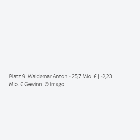
e
:
I
Platz 9: Waldemar Anton - 25,7 Mio. € | -2,23
m
Mio. € Gewinn © Imago
a
g
e
: