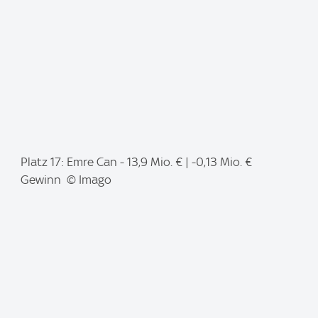
:
I
Platz 17: Emre Can - 13,9 Mio. € | -0,13 Mio. €
m
Gewinn © Imago
a
g
e
: