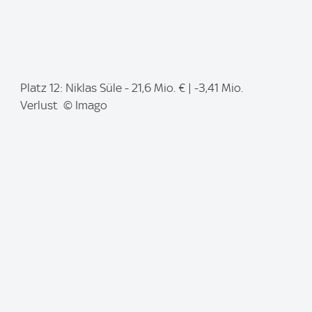
I
Platz 12: Niklas Süle - 21,6 Mio. € | -3,41 Mio.
m
Verlust © Imago
a
g
e
: