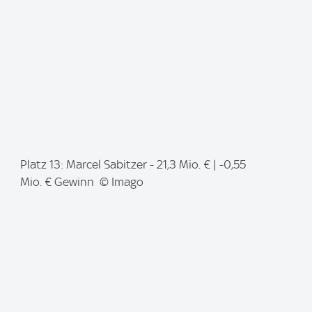
:
I
Platz 13: Marcel Sabitzer - 21,3 Mio. € | -0,55
m
Mio. € Gewinn © Imago
a
g
e
: