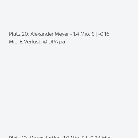
I
Platz 20: Alexander Meyer - 1,4 Mio. € | -0,16
m
Mio. € Verlust © DPA pa
a
g
e
:
I
Platz 19: Marcel Lotka - 1,9 Mio. € | -0,34 Mio.