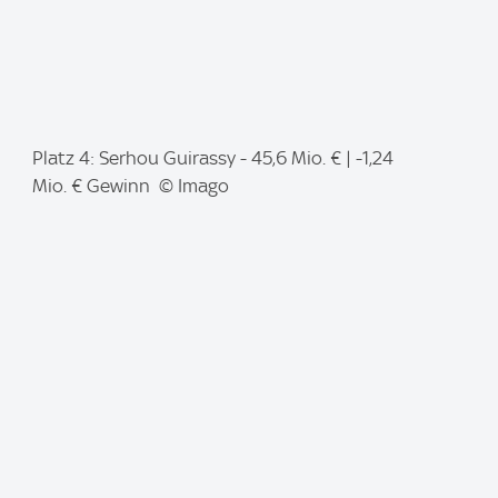
I
Platz 4: Serhou Guirassy - 45,6 Mio. € | -1,24
m
Mio. € Gewinn © Imago
a
g
e
: