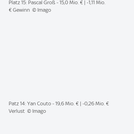
I
Platz 15: Pascal Groß - 15,0 Mio. € | -1,11 Mio.
m
€ Gewinn © Imago
a
g
e
:
I
Patz 14: Yan Couto - 19,6 Mio. € | -0,26 Mio. €
m
Verlust © Imago
a
g
e