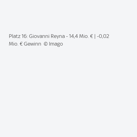
I
Platz 16: Giovanni Reyna - 14,4 Mio. € | -0,02
m
Mio. € Gewinn © Imago
a
g
e
: