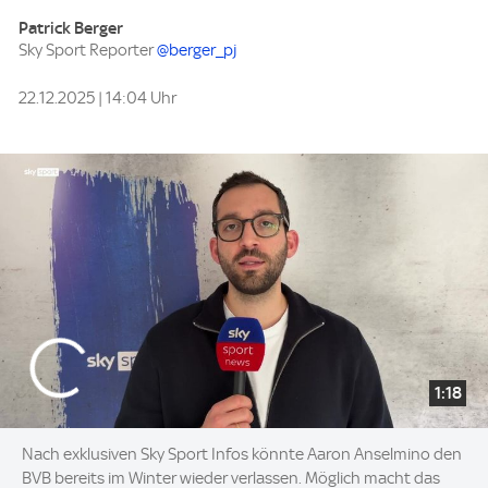
Patrick Berger
Sky Sport Reporter
@berger_pj
22.12.2025 | 14:04 Uhr
1:18
Nach exklusiven Sky Sport Infos könnte Aaron Anselmino den
BVB bereits im Winter wieder verlassen. Möglich macht das