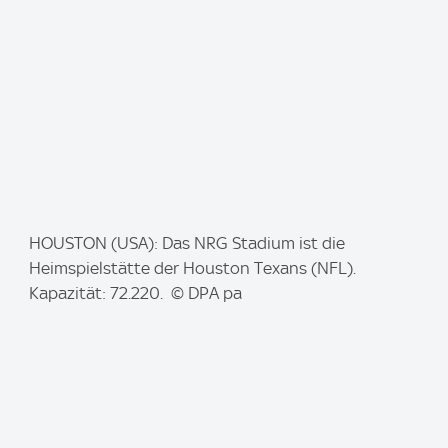
I
HOUSTON (USA): Das NRG Stadium ist die
m
Heimspielstätte der Houston Texans (NFL).
a
Kapazität: 72.220. © DPA pa
g
e
: