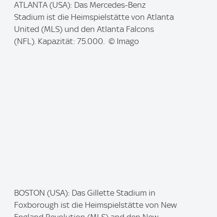
I
ATLANTA (USA): Das Mercedes-Benz
m
Stadium ist die Heimspielstätte von Atlanta
a
United (MLS) und den Atlanta Falcons
g
(NFL). Kapazität: 75.000. © Imago
e
:
I
BOSTON (USA): Das Gillette Stadium in
m
Foxborough ist die Heimspielstätte von New
a
England Revolution (MLS) and den New