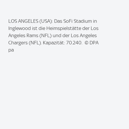
I
LOS ANGELES (USA): Das SoFi Stadium in
m
Inglewood ist die Heimspielstätte der Los
a
Angeles Rams (NFL) und der Los Angeles
g
Chargers (NFL). Kapazität: 70.240. © DPA
e
pa
: