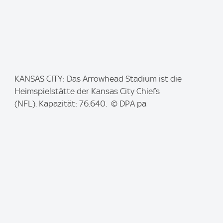
I
KANSAS CITY: Das Arrowhead Stadium ist die
m
Heimspielstätte der Kansas City Chiefs
a
(NFL). Kapazität: 76.640. © DPA pa
g
e
: