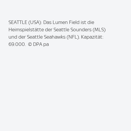
I
SEATTLE (USA): Das Lumen Field ist die
m
Heimspielstätte der Seattle Sounders (MLS)
a
und der Seattle Seahawks (NFL). Kapazität:
g
69.000. © DPA pa
e
: