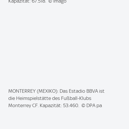
a
Kapazität: 67.518. © Imago
g
e
:
I
MONTERREY (MEXIKO): Das Estadio BBVA ist
m
die Heimspielstätte des Fußball-Klubs
a
Monterrey CF. Kapazität: 53.460. © DPA pa
g
e
: