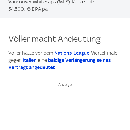
a
Vancouver Whitecaps (MLS). Kapazität:
g
54.500. © DPA pa
e
:
Völler macht Andeutung
Völler hatte vor dem
Nations-League
-Viertelfinale
gegen
Italien
eine
baldige Verlängerung seines
Vertrags angedeutet
.