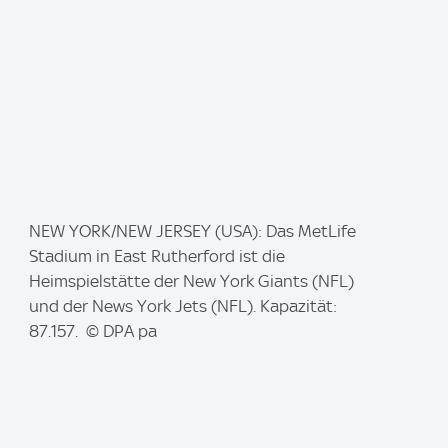
I
NEW YORK/NEW JERSEY (USA): Das MetLife
m
Stadium in East Rutherford ist die
a
Heimspielstätte der New York Giants (NFL)
g
und der News York Jets (NFL). Kapazität:
e
87.157. © DPA pa
: