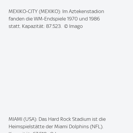
I
MEXIKO-CITY (MEXIKO): Im Aztekenstadion
m
fanden die WM-Endspiele 1970 und 1986
a
statt. Kapazität: 87.523. © Imago
g
e
:
I
MIAMI (USA): Das Hard Rock Stadium ist die
m
Heimspielstätte der Miami Dolphins (NFL).