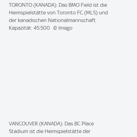
I
TORONTO (KANADA): Das BMO Field ist die
m
Heimspielstätte von Toronto FC (MLS) und
a
der kanadischen Nationalmannschaft.
g
Kapazität: 45.500. © Imago
e
:
I
VANCOUVER (KANADA): Das BC Place
m
Stadium ist die Heimspielstätte der