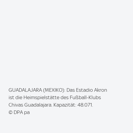
e
:
I
GUADALAJARA (MEXIKO): Das Estadio Akron
m
ist die Heimspielstätte des Fußball-Klubs
a
Chivas Guadalajara. Kapazität: 48.071.
g
© DPA pa
e
: