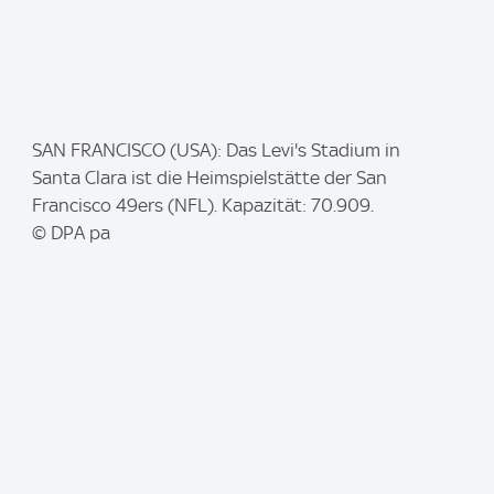
I
SAN FRANCISCO (USA): Das Levi's Stadium in
m
Santa Clara ist die Heimspielstätte der San
a
Francisco 49ers (NFL). Kapazität: 70.909.
g
© DPA pa
e
: