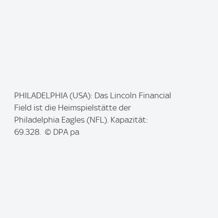
I
PHILADELPHIA (USA): Das Lincoln Financial
m
Field ist die Heimspielstätte der
a
Philadelphia Eagles (NFL). Kapazität:
g
69.328. © DPA pa
e
: