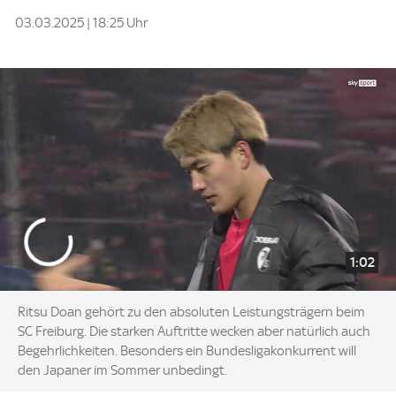
03.03.2025 | 18:25 Uhr
1:02
Ritsu Doan gehört zu den absoluten Leistungsträgern beim
SC Freiburg. Die starken Auftritte wecken aber natürlich auch
Begehrlichkeiten. Besonders ein Bundesligakonkurrent will
den Japaner im Sommer unbedingt.