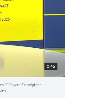
0:45
des FC Bayern für mögliche
den.