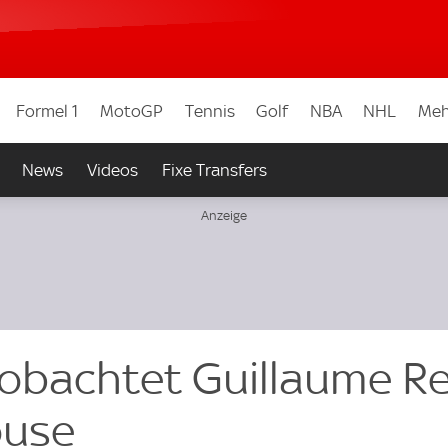
Formel 1
MotoGP
Tennis
Golf
NBA
NHL
Meh
News
Videos
Fixe Transfers
obachtet Guillaume R
ouse