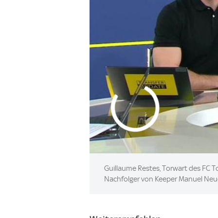
Guillaume Restes, Torwart des FC T
Nachfolger von Keeper Manuel Neue