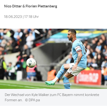
Nico Ditter & Florian Plettenberg
18.06.2023 | 17:18 Uhr
Image:
Der Wechsel von Kyle Walker zum FC Bayern nimmt konkrete
Formen an.
© DPA pa