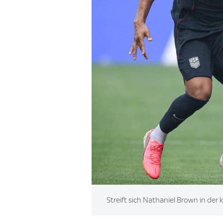
Image:
Streift sich Nathaniel Brown in de