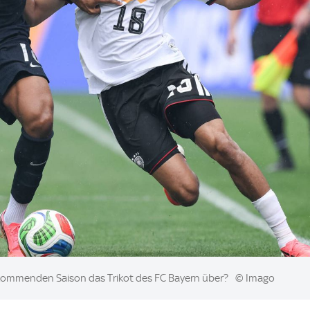
r kommenden Saison das Trikot des FC Bayern über?
© Imago