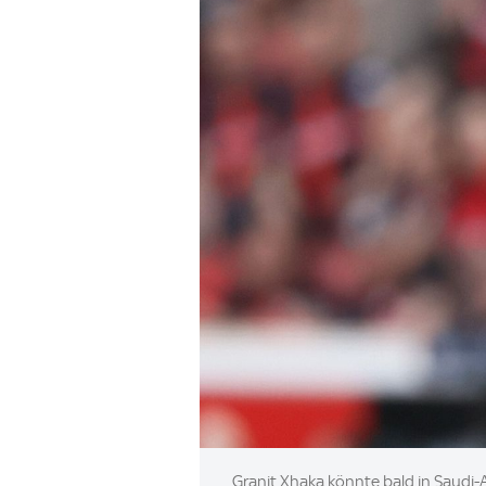
Image:
Granit Xhaka könnte bald in Saudi-