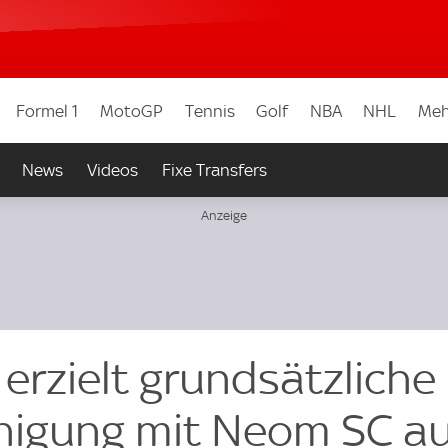
Formel 1
MotoGP
Tennis
Golf
NBA
NHL
Meh
News
Videos
Fixe Transfers
erzielt grundsätzliche
nigung mit Neom SC a