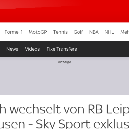
Formel 1
MotoGP
Tennis
Golf
NBA
NHL
Meh
News
Videos
Fixe Transfers
h wechselt von RB Leip
sen - Sky Sport exklus