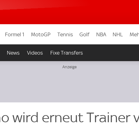
Formel 1
MotoGP
Tennis
Golf
NBA
NHL
Meh
News
Videos
Fixe Transfers
o wird erneut Trainer 