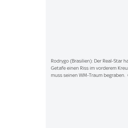
I
Rodrygo (Brasilien): Der Real-Star 
m
Getafe einen Riss im vorderem Kre
a
muss seinen WM-Traum begraben.
g
e
: