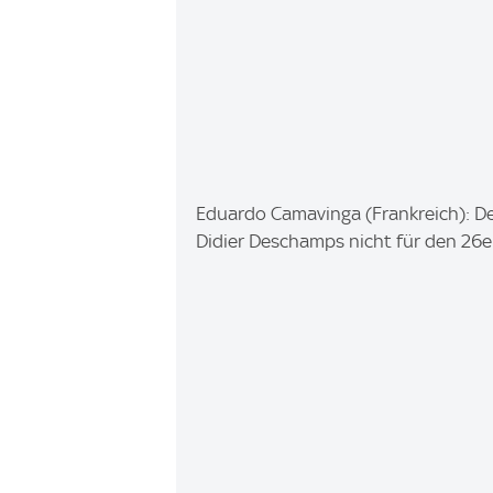
I
Eduardo Camavinga (Frankreich): De
m
Didier Deschamps nicht für den 26
a
g
e
: