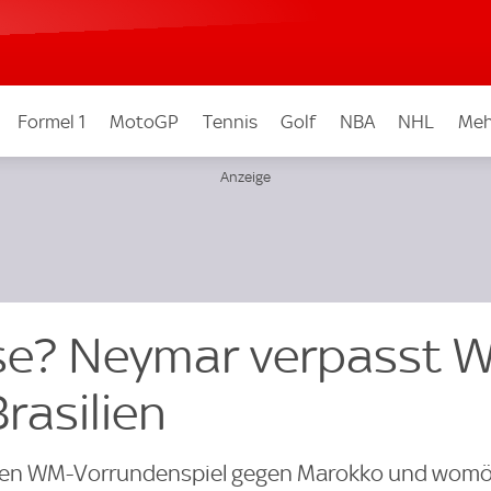
Formel 1
MotoGP
Tennis
Golf
NBA
NHL
Meh
se? Neymar verpasst 
rasilien
sten WM-Vorrundenspiel gegen Marokko und womö