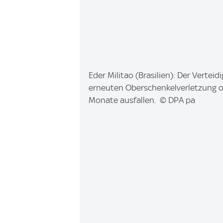
I
Eder Militao (Brasilien): Der Vertei
m
erneuten Oberschenkelverletzung o
a
Monate ausfallen. © DPA pa
g
e
: