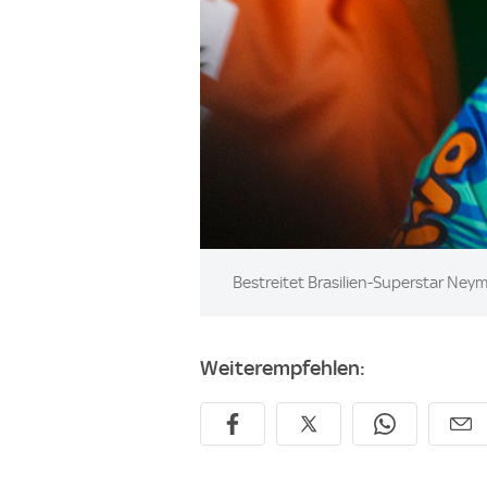
Image:
Bestreitet Brasilien-Superstar Ney
Weiterempfehlen: