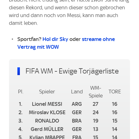
diesen Rekord, und wenn dieser schon gebrochen
wird und dann noch von Messi, kann man auch
damit leben.
Sportfan?
Hol dir Sky
oder
streame ohne
Vertrag mit WOW
FIFA WM - Ewige Torjägerliste
WM-
Pl.
Spieler
Land
TORE
Spiele
1.
Lionel MESSI
ARG
27
16
2.
Miroslav KLOSE
GER
24
16
3.
RONALDO
BRA
19
15
4.
Gerd MÜLLER
GER
13
14
5.
Kylian MBAPPE
FRA
15
14