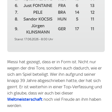
6.
Just FONTAINE
FRA
6
13
7.
PELE
BRA
14
12
8.
Sandor KOCSIS
HUN
5
11
Jürgen
9.
GER
17
11
KLINSMANN
Stand: 17.06.2026 - 8:00 Uhr
Messi hat gezeigt, dass er in Form ist. Nicht nur
wegen der drei Tore, sondern auch dadurch, wie er
sich am Spiel beteiligt. Wer ihn aufgrund seiner
knapp 39 Jahre abgeschrieben hatte, der hat sich
geirrt. Er ist weiterhin in einer Top-Verfassung und
ich glaube, dass wir auch bei dieser
Weltmeisterschaft
noch viel Freude an ihm haben
werden.