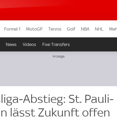
Formel 1
MotoGP
Tennis
Golf
NBA
NHL
Meh
News
Videos
Fixe Transfers
ga-Abstieg: St. Pauli-
in lässt Zukunft offen